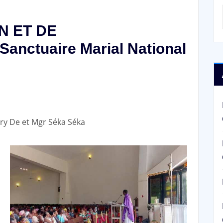
N ET DE
anctuaire Marial National
ry De et Mgr Séka Séka