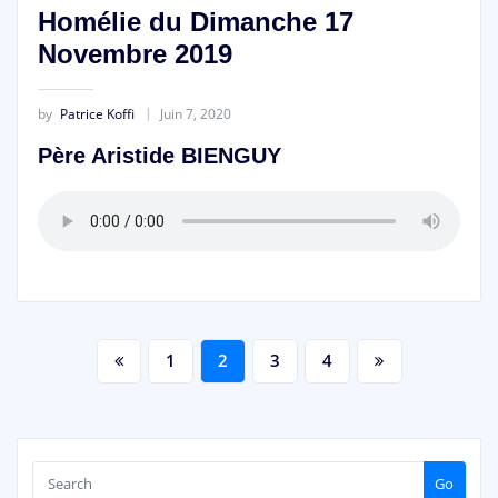
Homélie du Dimanche 17
Novembre 2019
by
Patrice Koffi
Juin 7, 2020
Père Aristide BIENGUY
Pagination
1
2
3
4
des
publications
Go