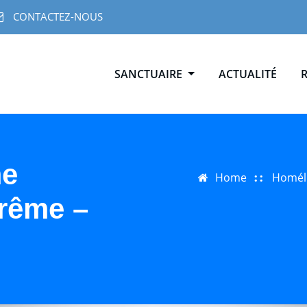
CONTACTEZ-NOUS
SANCTUAIRE
ACTUALITÉ
me
Home
Homél
rême –