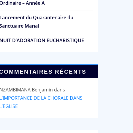
Ordinaire – Année A
Lancement du Quarantenaire du
Sanctuaire Marial
NUIT D’ADORATION EUCHARISTIQUE
OMÉLIES
HOMÉLIES
omélie de la Solennité du
Homélie d
aint Sacrement du corps
la Ste Trin
COMMENTAIRES RÉCENTS
t du sang du Christ
NZAMBIMANA Benjamin
dans
L’IMPORTANCE DE LA CHORALE DANS
L’EGLISE