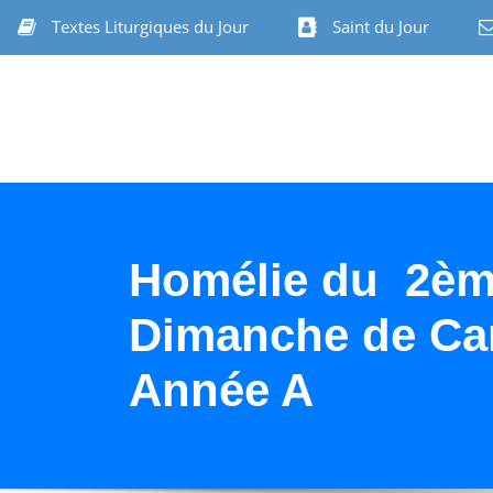
Textes Liturgiques du Jour
Saint du Jour
Homélie du 2è
Dimanche de Ca
Année A