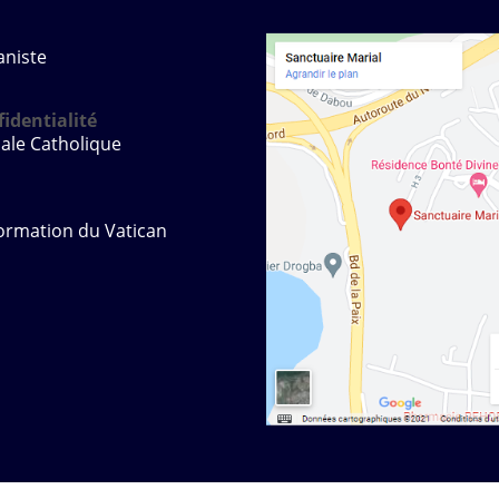
aniste
identialité
ale Catholique
ormation du Vatican