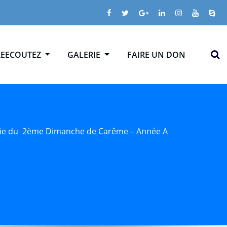
REECOUTEZ
GALERIE
FAIRE UN DON
ie du 2ème Dimanche de Carême – Année A