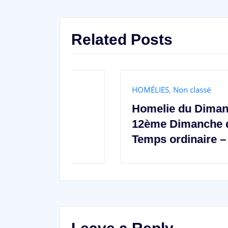
Related Posts
HOMÉLIES
,
Non classé
e
Homelie du Dimanche
ps
12ème Dimanche du
e A
Temps ordinaire – Année A